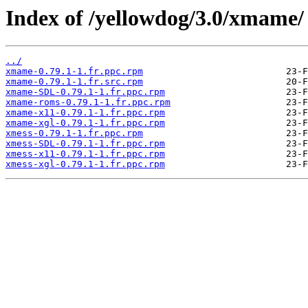
Index of /yellowdog/3.0/xmame/
../
xmame-0.79.1-1.fr.ppc.rpm
xmame-0.79.1-1.fr.src.rpm
xmame-SDL-0.79.1-1.fr.ppc.rpm
xmame-roms-0.79.1-1.fr.ppc.rpm
xmame-x11-0.79.1-1.fr.ppc.rpm
xmame-xgl-0.79.1-1.fr.ppc.rpm
xmess-0.79.1-1.fr.ppc.rpm
xmess-SDL-0.79.1-1.fr.ppc.rpm
xmess-x11-0.79.1-1.fr.ppc.rpm
xmess-xgl-0.79.1-1.fr.ppc.rpm