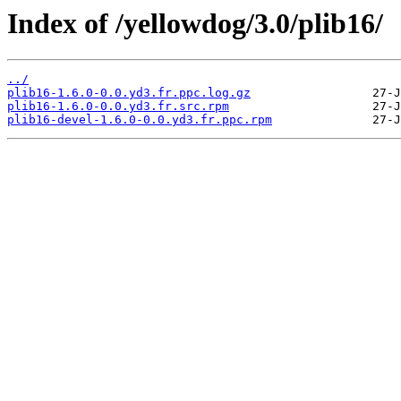
Index of /yellowdog/3.0/plib16/
../
plib16-1.6.0-0.0.yd3.fr.ppc.log.gz
plib16-1.6.0-0.0.yd3.fr.src.rpm
plib16-devel-1.6.0-0.0.yd3.fr.ppc.rpm