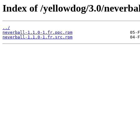
Index of /yellowdog/3.0/neverbal
../
neverball-1.1.0-1.fr.ppc.rpm
neverball-1.1.0-1.fr.src.rpm