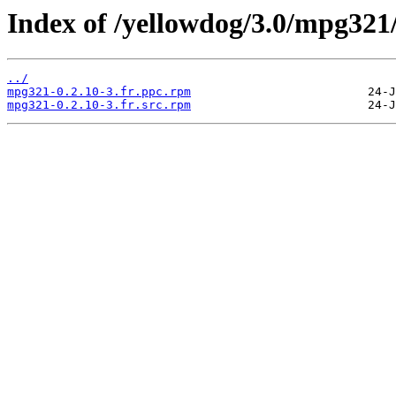
Index of /yellowdog/3.0/mpg321
../
mpg321-0.2.10-3.fr.ppc.rpm
mpg321-0.2.10-3.fr.src.rpm