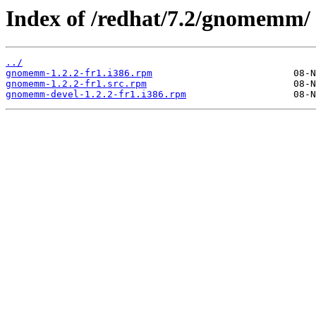
Index of /redhat/7.2/gnomemm/
../
gnomemm-1.2.2-fr1.i386.rpm
gnomemm-1.2.2-fr1.src.rpm
gnomemm-devel-1.2.2-fr1.i386.rpm